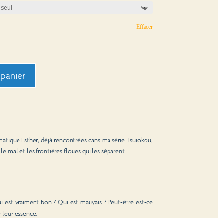
à
250,00 €
Effacer
 panier
gmatique Esther, déjà rencontrées dans ma série Tsuiokou,
le mal et les frontières floues qui les séparent.
Qui est vraiment bon ? Qui est mauvais ? Peut-être est-ce
 leur essence.