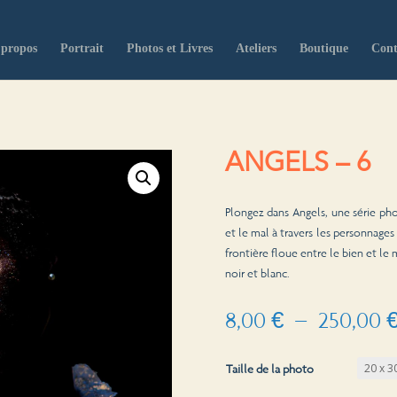
 propos
Portrait
Photos et Livres
Ateliers
Boutique
Cont
ANGELS – 6
Plongez dans Angels, une série pho
et le mal à travers les personnages
frontière floue entre le bien et le 
noir et blanc.
8,00
€
–
250,00
Taille de la photo