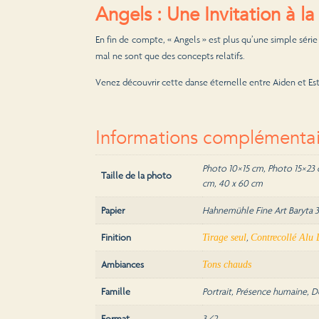
Angels : Une Invitation à la
En fin de compte, « Angels » est plus qu’une simple série
mal ne sont que des concepts relatifs.
Venez découvrir cette danse éternelle entre Aiden et Es
Informations complémentai
Photo 10×15 cm, Photo 15×23 
Taille de la photo
cm, 40 x 60 cm
Papier
Hahnemühle Fine Art Baryta 
Finition
,
Tirage seul
Contrecollé Alu
Ambiances
Tons chauds
Famille
Portrait, Présence humaine, D
Format
3/2