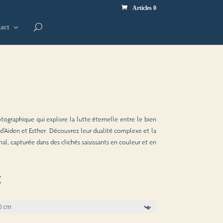
Articles 0
act
tographique qui explore la lutte éternelle entre le bien
 d’Aiden et Esther. Découvrez leur dualité complexe et la
mal, capturée dans des clichés saisissants en couleur et en
Plage
€
de
prix :
8,00 €