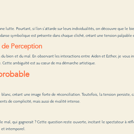
e lutte. Pourtant, si l’on s’attarde sur leurs individualités, on découvre que le b
e danse symbolique est présente dans chaque cliché, créant une tension palpable e
n de Perception
 du bien et du mal. En observant les interactions entre Aiden et Esther, je vous in
erse. Cette ambiguïté est au cœur de ma démarche artistique.
probable
blanc, créant une image forte de réconciliation. Toutefois, la tension persiste, ca
ents de complicité, mais aussi de rivalité intense.
 le mal, qui gagnerait ? Cette question reste ouverte, incitant le spectateur à réf
l et intemporel.