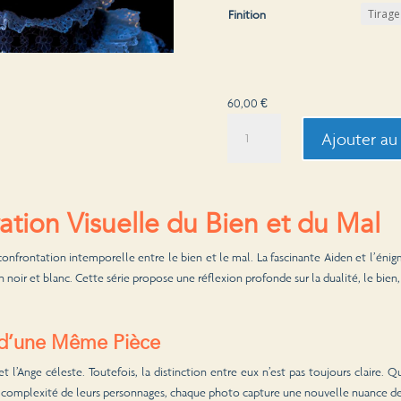
Finition
60,00
€
quantité
Ajouter au
de
Angels
-
6
ation Visuelle du Bien et du Mal
 confrontation intemporelle entre le bien et le mal. La fascinante Aiden et l’éni
noir et blanc. Cette série propose une réflexion profonde sur la dualité, le bien, 
s d’une Même Pièce
 l’Ange céleste. Toutefois, la distinction entre eux n’est pas toujours claire. 
a complexité de leurs personnages, chaque photo capture une nouvelle nuance de