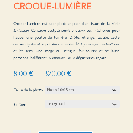
CROQUE-LUMIÈRE
Croque-Lumière est une photographie d’art issue de la série
Shitsukan
. Ce sucre sculpté semble ouvrir ses mâchoires pour
happer une goutte de lumière. Drôle, étrange, tactile, cette
œuvre signée et imprimée sur papier d’Art joue avec les textures
et les sens. Une image qui intrigue, fait sourire et ne laisse
personne indifférent. À exposer… ou à déguster du regard.
Plage
8,00
€
–
320,00
€
de
prix :
Taille de la photo
8,00 €
à
Finition
320,00 €