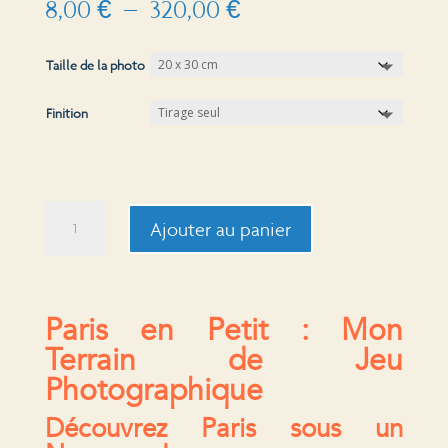
Plage
8,00
€
–
320,00
€
de
prix :
Taille de la photo
8,00 €
à
Finition
320,00 €
quantité
Ajouter au panier
de
Paris
en
Petit
Paris en Petit : Mon
Terrain de Jeu
Photographique
Découvrez Paris sous un