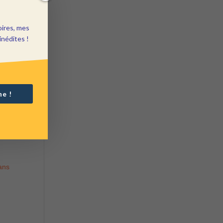
oires, mes
inédites !
ne !
ans