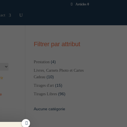
Articles 0
act
Filtrer par attribut
4
4
Prestation
produits
Livres, Carnets Photo et Cartes
10
10
Cadeau
produits
15
15
Tirages d'art
produits
96
96
ue
Tirages Libres
produits
Aucune catégorie