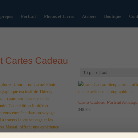
 propos
Portrait
Photos et Livres
Ateliers
Boutique
Cont
et Cartes Cadeau
Carte Cadeau Portrait Artistiq
340,00
€