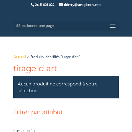
06 51 021 022
thierry@stenpicture.com
Sélectionner une page
/ Produits identifiés “tirage d'art”
Accueil
tirage d'art
Aucun produit ne correspond à votre
sélection.
Filtrer par attribut
4
4
Prestation