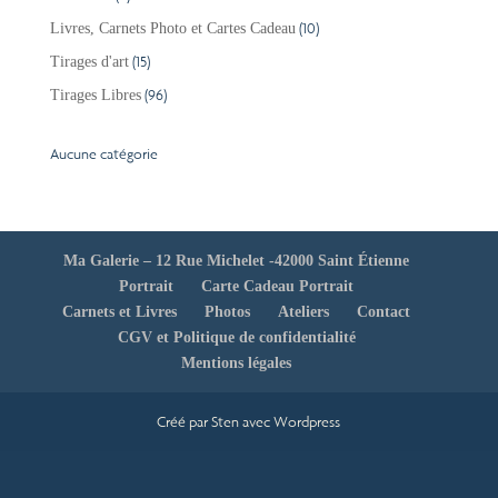
produits
10
10
Livres, Carnets Photo et Cartes Cadeau
produits
15
15
Tirages d'art
produits
96
96
Tirages Libres
produits
Aucune catégorie
Ma Galerie – 12 Rue Michelet -42000 Saint Étienne
Portrait
Carte Cadeau Portrait
Carnets et Livres
Photos
Ateliers
Contact
CGV et Politique de confidentialité
Mentions légales
Créé par Sten avec Wordpress