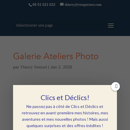
06 51 021 022
thierry@stenpicture.com
Sélectionner une page
Galerie Ateliers Photo
par
|
Jan 2, 2026
Thierry Stentzel
Clics et Déclics!
Ne passez pas à côté de Clics et Déclics et
retrouvez en avant-première mes histoires, mes
aventures et mes nouvelles photos ! Mais aussi
quelques surprises et des offres inédites !
This work by
Thierry Stentzel
is