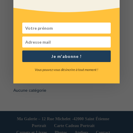
licensed under a Attribution-
4.0 International Deed (CC BY
4.0)
Filtrer par attribut
4
4
Prestation
produits
Je m'abonne !
10
10
Livres, Carnets Photo et Cartes Cadeau
produits
15
15
Tirages d'art
Vous pouvez vous désincrire à tout moment !
produits
96
96
Tirages Libres
produits
Aucune catégorie
Ma Galerie – 12 Rue Michelet -42000 Saint Étienne
Portrait
Carte Cadeau Portrait
Carnets et Livres
Photos
Ateliers
Contact