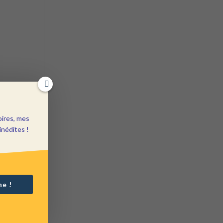
oires, mes
inédites !
ne !