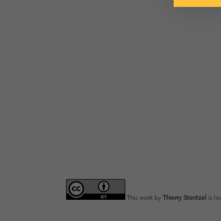
This work by
Thierry Stentzel
is li