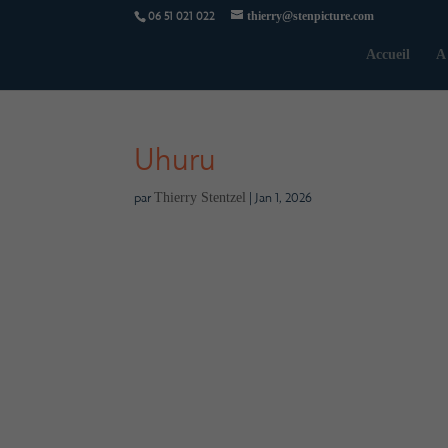
06 51 021 022
thierry@stenpicture.com
Accueil
A
Uhuru
par
|
Jan 1, 2026
Thierry Stentzel