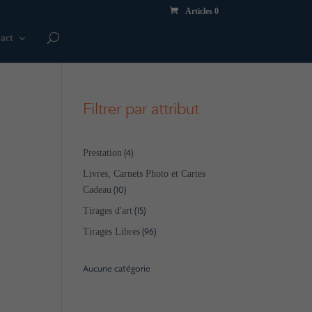
Articles 0
act
Filtrer par attribut
4
4
Prestation
produits
Livres, Carnets Photo et Cartes
10
10
Cadeau
produits
15
15
Tirages d'art
produits
96
96
Tirages Libres
produits
Aucune catégorie