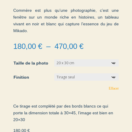
Commère est plus qu’une photographie, c’est une
fenêtre sur un monde riche en histoires, un tableau
vivant en noir et blanc qui capture l’essence du jeu de
Mikado.
Plage
180,00
€
–
470,00
€
de
prix :
Taille de la photo
180,00 €
à
Finition
470,00 €
Effacer
Ce tirage est complété par des bords blancs ce qui
porte la dimension totale à 30×45, l’image est bien en
20×30
180,00
€