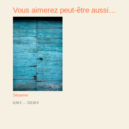
Vous aimerez peut-être aussi…
Sésame
Plage
8,00
€
–
320,00
€
de
prix :
8,00 €